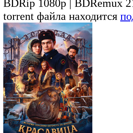
BDRip 1080p | BDRemux 21
torrent файла находится
по