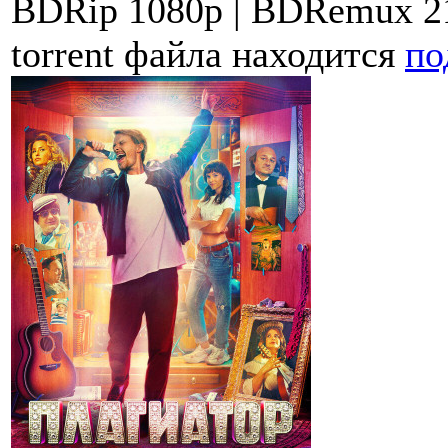
BDRip 1080p | BDRemux 21
torrent файла находится
по