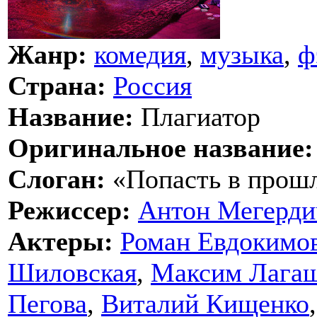
Жанр:
комедия
,
музыка
,
ф
Страна:
Россия
Название:
Плагиатор
Оригинальное название:
Слоган:
«Попасть в прошл
Режиссер:
Антон Мегерди
Актеры:
Роман Евдокимо
Шиловская
,
Максим Лага
Пегова
,
Виталий Кищенко