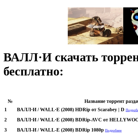
ВАЛЛ·И скачать торрен
бесплатно:
№
Название торрент разда
1
ВАЛЛ·И / WALL·E (2008) HDRip от Scarabey | D
Подроб
2
ВАЛЛ·И / WALL·E (2008) BDRip-AVC от HELLYWOO
3
ВАЛЛ-И / WALL-E (2008) BDRip 1080p
Подробнее