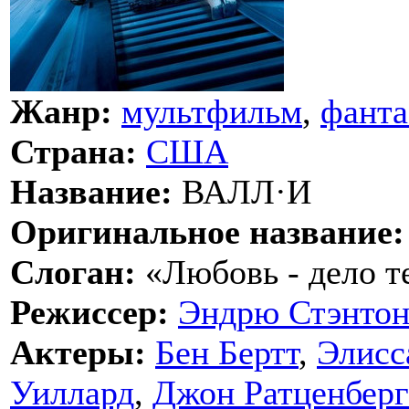
Жанр:
мультфильм
,
фанта
Страна:
США
Название:
ВАЛЛ·И
Оригинальное название:
Слоган:
«Любовь - дело т
Режиссер:
Эндрю Стэнто
Актеры:
Бен Бертт
,
Элисс
Уиллард
,
Джон Ратценберг