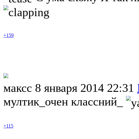
+159
максс 8 января 2014 22:31
мултик_очен классний_
+115